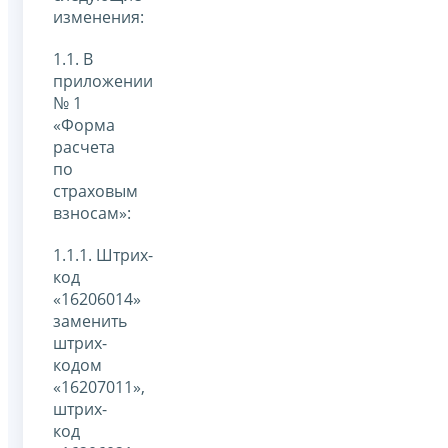
изменения:
1.1. В
приложении
№ 1
«Форма
расчета
по
страховым
взносам»:
1.1.1. Штрих-
код
«16206014»
заменить
штрих-
кодом
«16207011»,
штрих-
код