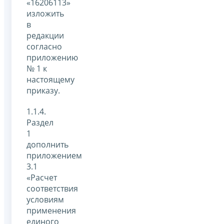
«16206113»
изложить
в
редакции
согласно
приложению
№ 1 к
настоящему
приказу.
1.1.4.
Раздел
1
дополнить
приложением
3.1
«Расчет
соответствия
условиям
применения
единого