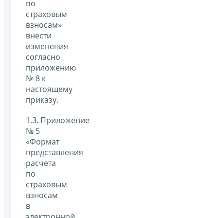
по
страховым
взносам»
внести
изменения
согласно
приложению
№ 8 к
настоящему
приказу.
1.3. Приложение
№ 5
«Формат
представления
расчета
по
страховым
взносам
в
электронной