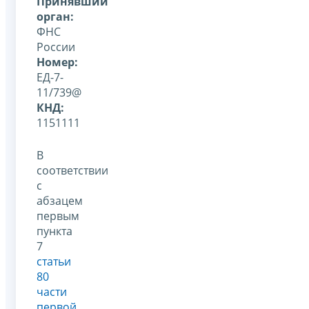
Принявший
орган:
ФНС
России
Номер:
ЕД-7-
11/739@
КНД:
1151111
В
соответствии
с
абзацем
первым
пункта
7
статьи
80
части
первой