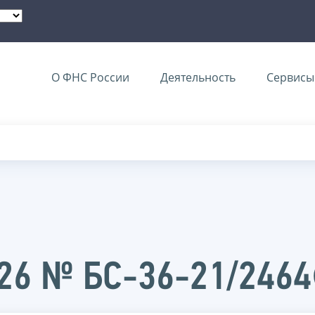
О ФНС России
Деятельность
Сервисы 
026 № БС-36-21/246