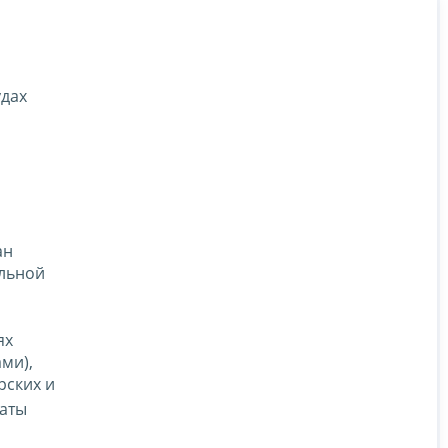
удах
ан
льной
ях
ми),
рских и
латы