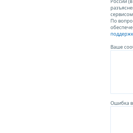
России (
разъясне
сервисо
По вопро
обеспече
поддержк
Ваше соо
Ошибка в 