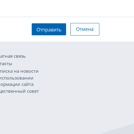
Отмена
Отправить
атная связь
такты
писка на новости
использовании
ормации сайта
ественный совет