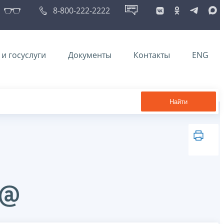
8-800-222-2222
и госуслуги
Документы
Контакты
ENG
Найти
4@