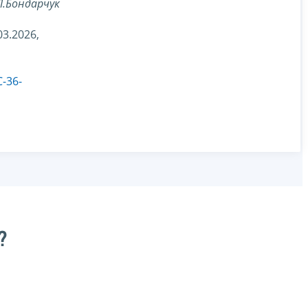
Л.Бондарчук
3.2026,
-36-
?