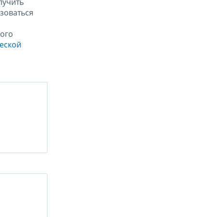
лучить
зоваться
ого
ческой