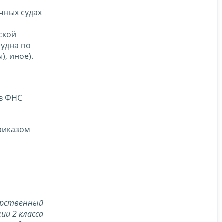
чных судах
ской
судна по
), иное).
 в ФНС
Приказом
арственный
ии 2 класса