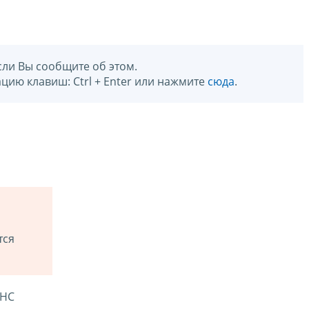
сли Вы сообщите об этом.
цию клавиш: Ctrl + Enter или нажмите
сюда
.
тся
ФНС