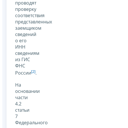
проводят
проверку
соответствия
представленных
заемщиком
сведений
о его
ИНН
сведениям
из ГИС
ФНС
[2]
России
.
На
основании
части
4.2
статьи
7
Федерального