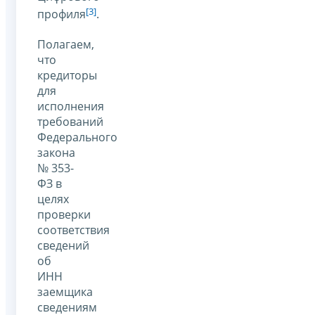
[3]
профиля
.
Полагаем,
что
кредиторы
для
исполнения
требований
Федерального
закона
№ 353-
ФЗ в
целях
проверки
соответствия
сведений
об
ИНН
заемщика
сведениям