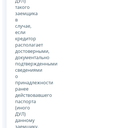
ДУЛ)
такого
заемщика
в
случае,
если
кредитор
располагает
достоверными,
документально
подтвержденными
сведениями
о
принадлежности
ранее
действовавшего
паспорта
(иного
ДУЛ)
данному
заемщику.