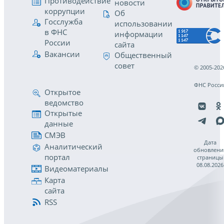
Противодействие
новости
коррупции
Об
Госслужба
использовании
в ФНС
информации
России
сайта
Вакансии
Общественный
совет
© 2005-202
ФНС Росси
Открытое
ведомство
Открытые
данные
СМЭВ
Дата
Аналитический
обновлени
портал
страницы
08.08.2026
Видеоматериалы
Карта
сайта
RSS