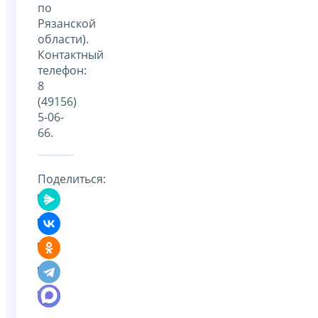
по
Рязанской
области).
Контактный
телефон:
8
(49156)
5-06-
66.
Поделиться: