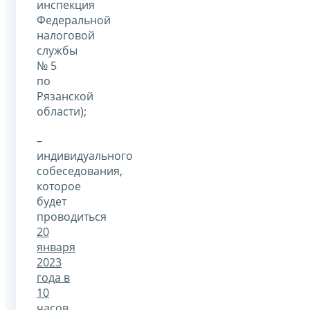
инспекция
Федеральной
налоговой
службы
№ 5
по
Рязанской
области);
–
индивидуального
собеседования,
которое
будет
проводиться
20
января
2023
года в
10
часов