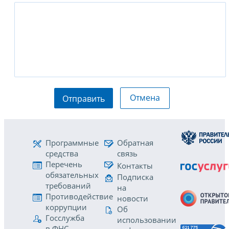
Отмена
Отправить
Программные
Обратная
средства
связь
Перечень
Контакты
обязательных
Подписка
требований
на
Противодействие
новости
коррупции
Об
Госслужба
использовании
в ФНС