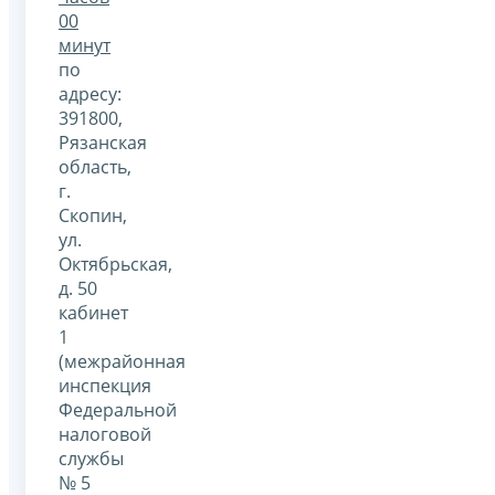
00
минут
по
адресу:
391800,
Рязанская
область,
г.
Скопин,
ул.
Октябрьская,
д. 50
кабинет
1
(межрайонная
инспекция
Федеральной
налоговой
службы
№ 5