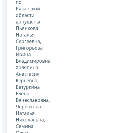
по
Рязанской
области
допущены
Пьянкова
Наталья
Сергеевна,
Григорьева
Ирина
Владимировна,
Холяпина
Анастасия
Юрьевна,
Батуркина
Елена
Вячеславовна,
Черенкова
Наталья
Николаевна,
Семина
Олеся