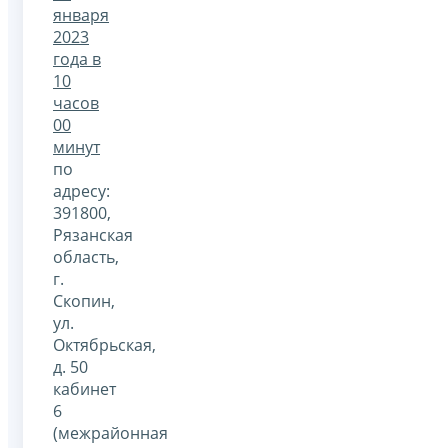
января
2023
года в
10
часов
00
минут
по
адресу:
391800,
Рязанская
область,
г.
Скопин,
ул.
Октябрьская,
д. 50
кабинет
6
(межрайонная