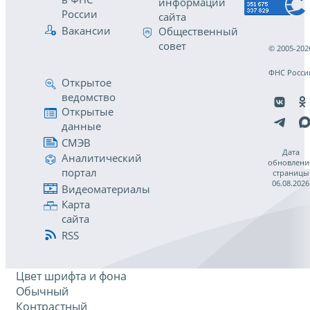
информации
России
сайта
Вакансии
Общественный
совет
© 2005-202
ФНС Росси
Открытое
ведомство
Открытые
данные
СМЭВ
Дата
Аналитический
обновлени
портал
страницы
06.08.2026
Видеоматериалы
Карта
сайта
RSS
Цвет шрифта и фона
Обычный
Контрастный