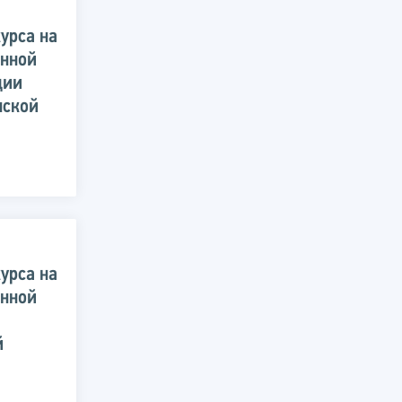
урса на
енной
ции
нской
урса на
енной
й