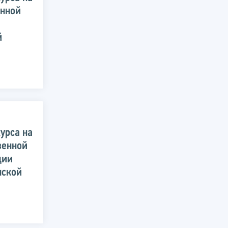
енной
й
урса на
венной
ции
нской