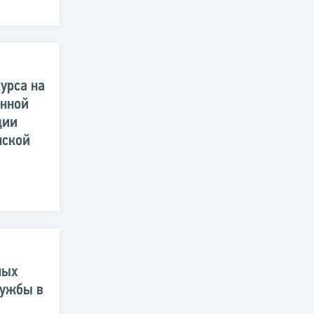
урса на
енной
ции
нской
ных
лужбы в