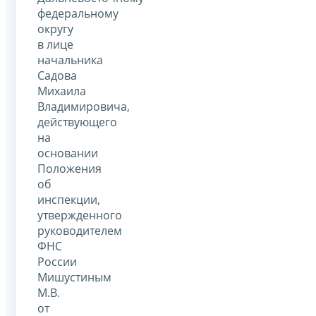
федеральному
округу
в лице
начальника
Садова
Михаила
Владимировича,
действующего
на
основании
Положения
об
инспекции,
утвержденного
руководителем
ФНС
России
Мишустиным
М.В.
от