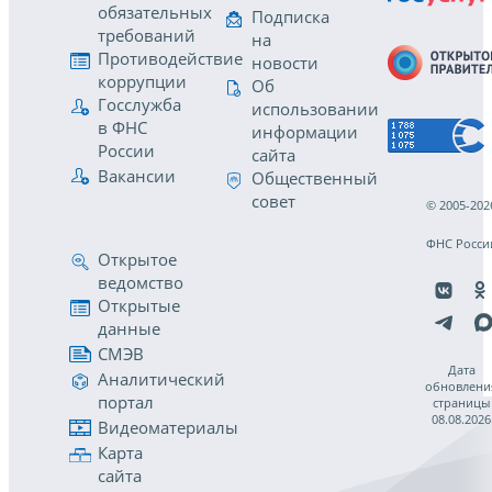
обязательных
Подписка
требований
на
Противодействие
новости
коррупции
Об
Госслужба
использовании
в ФНС
информации
России
сайта
Вакансии
Общественный
совет
© 2005-202
ФНС Росси
Открытое
ведомство
Открытые
данные
СМЭВ
Дата
Аналитический
обновлени
портал
страницы
08.08.2026
Видеоматериалы
Карта
сайта