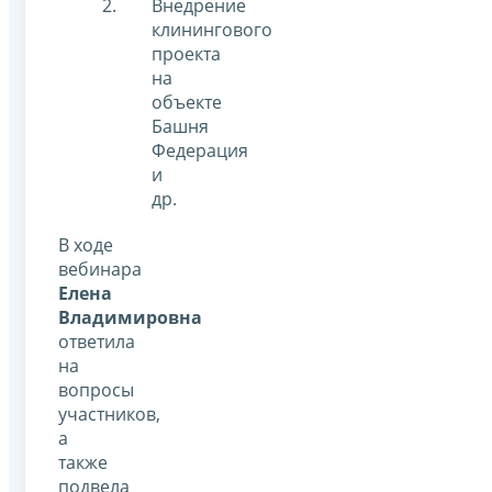
Внедрение
клинингового
проекта
на
объекте
Башня
Федерация
и
др.
В ходе
вебинара
Елена
Владимировна
ответила
на
вопросы
участников,
а
также
подвела