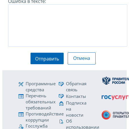
Ошибка в тексте:
Отмена
Отправить
Программные
Обратная
средства
связь
Перечень
Контакты
обязательных
Подписка
требований
на
Противодействие
новости
коррупции
Об
Госслужба
использовании