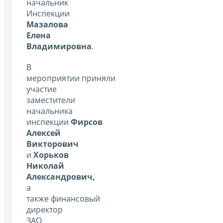
начальник
Инспекции
Мазалова
Елена
Владимировна
.
В
мероприятии приняли
участие
заместители
начальника
инспекции
Фирсов
Алексей
Викторович
и
Хорьков
Николай
Александрович,
а
также
финансовый
директор
ЗАО