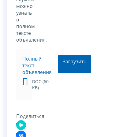
можно
узнать
в
полном
тексте
объявления.
Полный
Загрузить
текст
объявления
DOC (60
KB)
Поделиться: