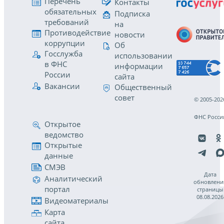
Перечень
Контакты
обязательных
Подписка
требований
на
Противодействие
новости
коррупции
Об
Госслужба
использовании
в ФНС
информации
России
сайта
Вакансии
Общественный
совет
© 2005-202
ФНС Росси
Открытое
ведомство
Открытые
данные
СМЭВ
Дата
Аналитический
обновлени
портал
страницы
08.08.2026
Видеоматериалы
Карта
сайта