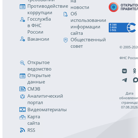
на
Противодействие
новости
коррупции
Об
Госслужба
использовании
в ФНС
информации
России
сайта
Вакансии
Общественный
совет
© 2005-202
ФНС Росси
Открытое
ведомство
Открытые
данные
СМЭВ
Дата
Аналитический
обновлени
портал
страницы
07.08.2026
Видеоматериалы
Карта
сайта
RSS