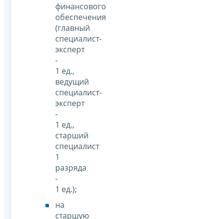
финансового
обеспечения
(главный
специалист-
эксперт
-
1 ед.,
ведущий
специалист-
эксперт
-
1 ед.,
старший
специалист
1
разряда
-
1 ед.);
на
старшую