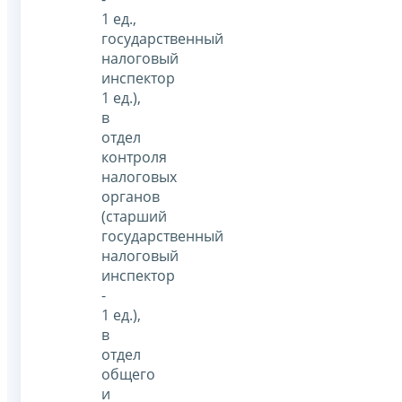
1 ед.,
государственный
налоговый
инспектор
1 ед.),
в
отдел
контроля
налоговых
органов
(старший
государственный
налоговый
инспектор
-
1 ед.),
в
отдел
общего
и