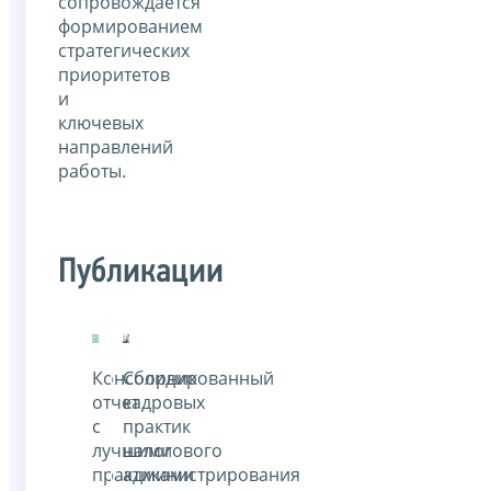
сопровождается
формированием
стратегических
приоритетов
и
ключевых
направлений
работы.
Публикации
Консолидированный
Сборник
отчет
кадровых
с
практик
лучшими
налогового
практиками
администрирования