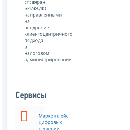
стран
стран
БРИКС,
БРИКС
направленными
на
внедрение
клиентоцентричного
подхода
в
налоговом
администрировании
Сервисы
Маркетплейс
цифровых
решений