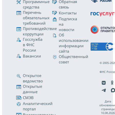
Программные
Обратная
средства
связь
Перечень
Контакты
обязательных
Подписка
требований
на
Противодействие
новости
коррупции
Об
Госслужба
использовании
в ФНС
информации
России
сайта
Вакансии
Общественный
совет
© 2005-202
ФНС Росси
Открытое
ведомство
Открытые
данные
СМЭВ
Дата
Аналитический
обновлени
портал
страницы
10.08.2026
Видеоматериалы