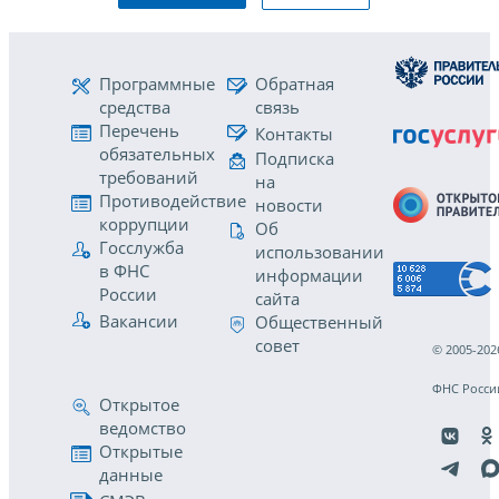
Программные
Обратная
средства
связь
Перечень
Контакты
обязательных
Подписка
требований
на
Противодействие
новости
коррупции
Об
Госслужба
использовании
в ФНС
информации
России
сайта
Вакансии
Общественный
совет
© 2005-202
ФНС Росси
Открытое
ведомство
Открытые
данные