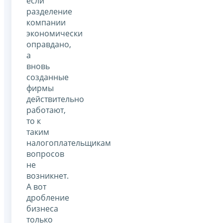
если
разделение
компании
экономически
оправдано,
а
вновь
созданные
фирмы
действительно
работают,
то к
таким
налогоплательщикам
вопросов
не
возникнет.
А вот
дробление
бизнеса
только