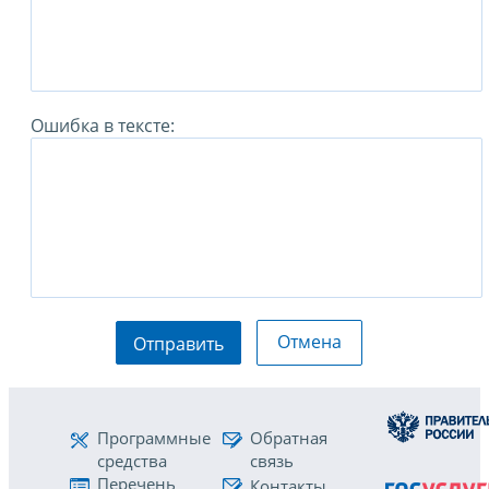
Ошибка в тексте:
Отмена
Отправить
Программные
Обратная
средства
связь
Перечень
Контакты