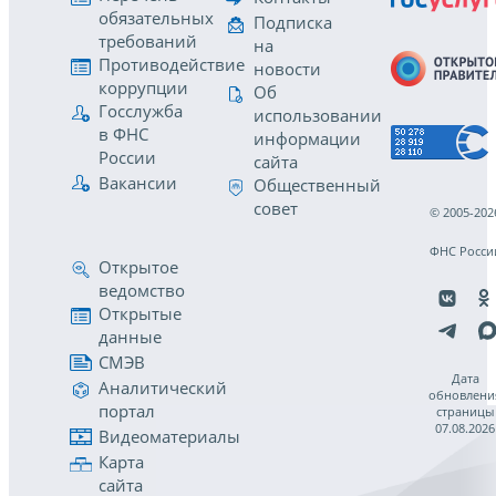
обязательных
Подписка
требований
на
Противодействие
новости
коррупции
Об
Госслужба
использовании
в ФНС
информации
России
сайта
Вакансии
Общественный
совет
© 2005-202
ФНС Росси
Открытое
ведомство
Открытые
данные
СМЭВ
Дата
Аналитический
обновлени
портал
страницы
07.08.2026
Видеоматериалы
Карта
сайта