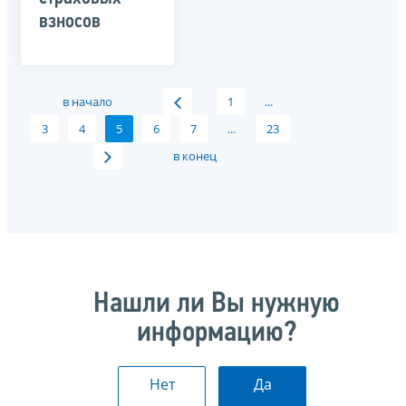
взносов
в начало
1
...
3
4
5
6
7
...
23
в конец
Нашли ли Вы нужную
информацию?
Нет
Да