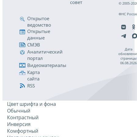
совет
© 2005-202
ФНС Росси
Открытое
ведомство
Открытые
данные
СМЭВ
Дата
Аналитический
обновлени
портал
страницы
06.08.2026
Видеоматериалы
Карта
сайта
RSS
Цвет шрифта и фона
Обычный
Контрастный
Инверсия
Комфортный