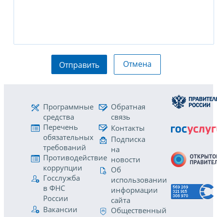
Отмена
Отправить
Программные
Обратная
средства
связь
Перечень
Контакты
обязательных
Подписка
требований
на
Противодействие
новости
коррупции
Об
Госслужба
использовании
в ФНС
информации
России
сайта
Вакансии
Общественный