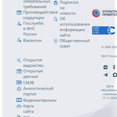
обязательных
Подписка
требований
на
Противодействие
новости
коррупции
Об
Госслужба
использовании
в ФНС
информации
России
сайта
Вакансии
Общественный
совет
© 2005-202
ФНС Росси
Открытое
ведомство
Открытые
данные
СМЭВ
Дата
Аналитический
обновлени
портал
страницы
17.11.2025
Видеоматериалы
Карта
сайта