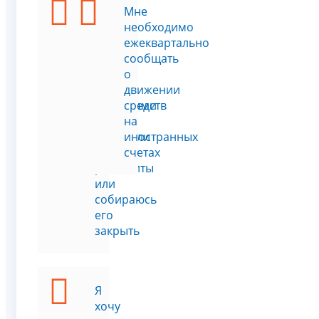
Я
Мне
открыл
необходимо
счёт
ежеквартально
в
сообщать
банке
о
за
движении
пределами
средств
РФ,
на
изменили
иностранных
его
счетах
реквизиты
или
собираюсь
его
закрыть
Я
хочу