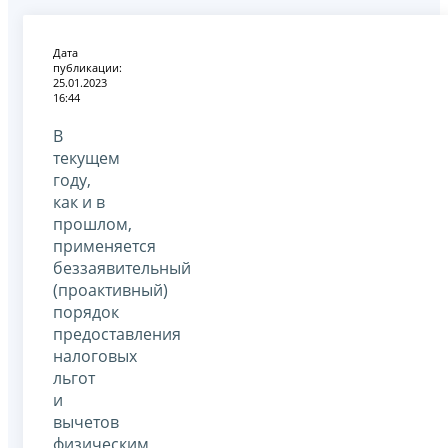
Дата
публикации:
25.01.2023
16:44
В
текущем
году,
как и в
прошлом,
применяется
беззаявительный
(проактивный)
порядок
предоставления
налоговых
льгот
и
вычетов
физическим