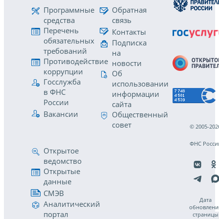
Программные
Обратная
средства
связь
Перечень
Контакты
обязательных
Подписка
требований
на
Противодействие
новости
коррупции
Об
Госслужба
использовании
в ФНС
информации
России
сайта
Вакансии
Общественный
совет
© 2005-202
ФНС Росси
Открытое
ведомство
Открытые
данные
СМЭВ
Дата
Аналитический
обновлени
портал
страницы