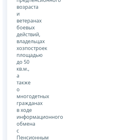
возраста
и
ветеранах
боевых
действий,
владельцах
хозпостроек
площадью
до 50
кв.м.,
а
также
о
многодетных
гражданах
в ходе
информационного
обмена
с
Пенсионным