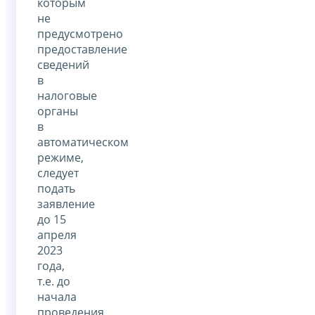
которым
не
предусмотрено
предоставление
сведений
в
налоговые
органы
в
автоматическом
режиме,
следует
подать
заявление
до 15
апреля
2023
года,
т.е. до
начала
проведения