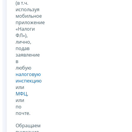
(в т.ч.
используя
мобильное
приложение
«Налоги
ФЛ»),
лично,
подав
заявление
в
любую
налоговую
инспекцию
или
МФЦ
,
или
по
почте.
Обращаем
внимание,