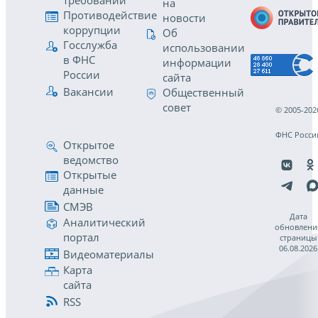
требований
на
Противодействие
новости
коррупции
Об
Госслужба
использовании
в ФНС
информации
России
сайта
Вакансии
Общественный
совет
© 2005-202
ФНС Росси
Открытое
ведомство
Открытые
данные
СМЭВ
Дата
Аналитический
обновлени
портал
страницы
06.08.2026
Видеоматериалы
Карта
сайта
RSS