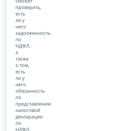
сможет
проверить,
есть
ли у
него
задолженность
по
НДФЛ,
а
также
о том,
есть
ли у
него
обязанность
по
представлению
налоговой
декларации
по
НДФЛ.