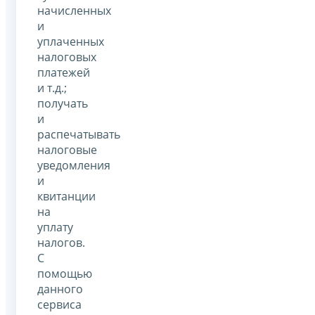
начисленных
и
уплаченных
налоговых
платежей
и т.д.;
получать
и
распечатывать
налоговые
уведомления
и
квитанции
на
уплату
налогов.
С
помощью
данного
сервиса