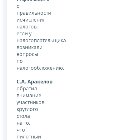
о
правильности
исчисления
налогов,
если у
налогоплательщика
возникали
вопросы
по
налогообложению.
С.А. Аракелов
обратил
внимание
участников
круглого
стола
на то,
что
пилотный