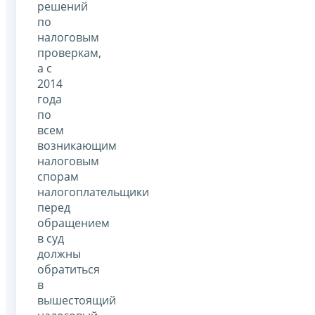
решений
по
налоговым
проверкам,
а с
2014
года
по
всем
возникающим
налоговым
спорам
налогоплательщики
перед
обращением
в суд
должны
обратиться
в
вышестоящий