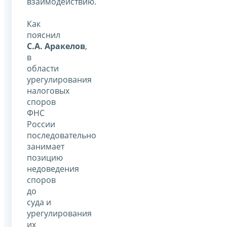
взаимодействию.
Как
пояснил
С.А. Аракелов
,
в
области
урегулирования
налоговых
споров
ФНС
России
последовательно
занимает
позицию
недоведения
споров
до
суда и
урегулирования
их