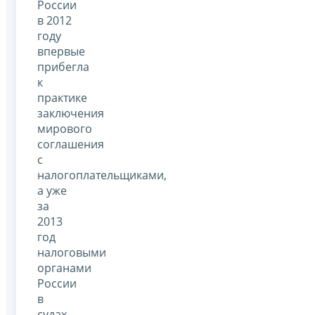
России
в 2012
году
впервые
прибегла
к
практике
заключения
мирового
соглашения
с
налогоплательщиками,
а уже
за
2013
год
налоговыми
органами
России
в
судах