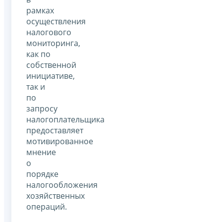
рамках
осуществления
налогового
мониторинга,
как по
собственной
инициативе,
так и
по
запросу
налогоплательщика
предоставляет
мотивированное
мнение
о
порядке
налогообложения
хозяйственных
операций.