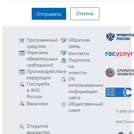
Отмена
Отправить
Программные
Обратная
средства
связь
Перечень
Контакты
обязательных
Подписка
требований
на
Противодействие
новости
коррупции
Об
Госслужба
использовании
в ФНС
информации
России
сайта
Вакансии
Общественный
совет
© 2005-202
ФНС Росси
Открытое
ведомство