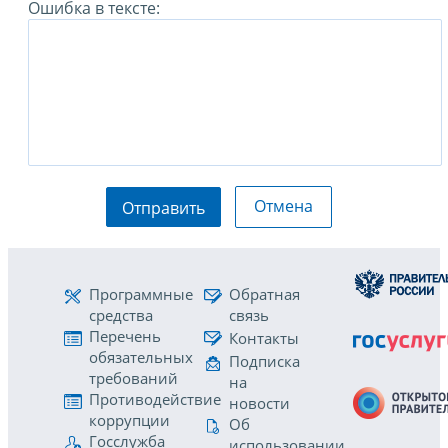
Ошибка в тексте:
Отмена
Отправить
Программные
Обратная
средства
связь
Перечень
Контакты
обязательных
Подписка
требований
на
Противодействие
новости
коррупции
Об
Госслужба
использовании