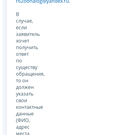
r62obnalog@yandex.ru
.
В
случае,
если
заявитель
хочет
получить
ответ
по
существу
обращения,
то он
должен
указать
свои
контактные
данные
(ФИО,
адрес
места