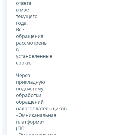
ответа
в мае
текущего
года.
Все
обращения
рассмотрены
в
установленные
сроки.
Через
прикладную
подсистему
обработки
обращений
налогоплательщиков
«Омниканальная
платформа»
(ПП
«Омниканальная