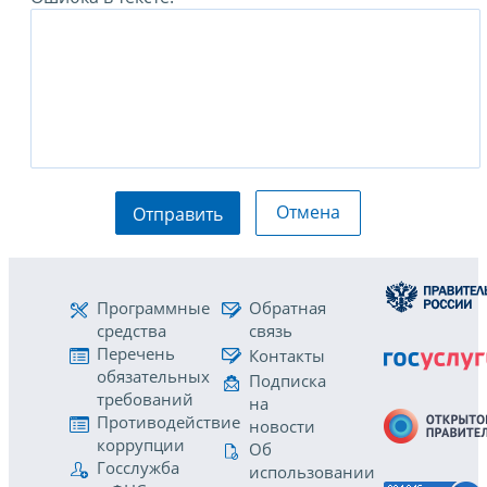
Отмена
Отправить
Программные
Обратная
средства
связь
Перечень
Контакты
обязательных
Подписка
требований
на
Противодействие
новости
коррупции
Об
Госслужба
использовании