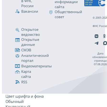
в ФНС
информации
России
сайта
Вакансии
Общественный
совет
© 2005-202
ФНС Росси
Открытое
ведомство
Открытые
данные
СМЭВ
Дата
Аналитический
обновлени
портал
страницы
07.08.2026
Видеоматериалы
Карта
сайта
RSS
Цвет шрифта и фона
Обычный
Контрастный