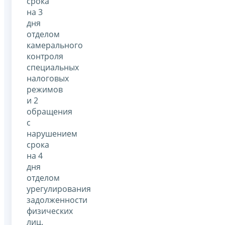
срока
на 3
дня
отделом
камерального
контроля
специальных
налоговых
режимов
и 2
обращения
с
нарушением
срока
на 4
дня
отделом
урегулирования
задолженности
физических
лиц.