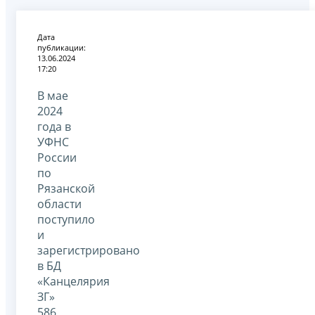
Дата
публикации:
13.06.2024
17:20
В мае
2024
года в
УФНС
России
по
Рязанской
области
поступило
и
зарегистрировано
в БД
«Канцелярия
ЗГ»
586