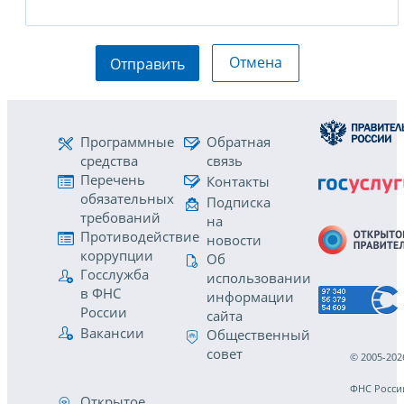
Отмена
Отправить
Программные
Обратная
средства
связь
Перечень
Контакты
обязательных
Подписка
требований
на
Противодействие
новости
коррупции
Об
Госслужба
использовании
в ФНС
информации
России
сайта
Вакансии
Общественный
совет
© 2005-202
ФНС Росси
Открытое