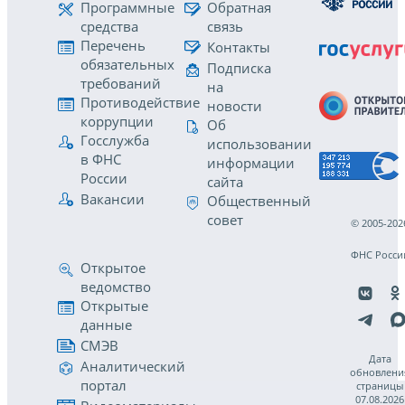
Программные
Обратная
средства
связь
Перечень
Контакты
обязательных
Подписка
требований
на
Противодействие
новости
коррупции
Об
Госслужба
использовании
в ФНС
информации
России
сайта
Вакансии
Общественный
совет
© 2005-202
ФНС Росси
Открытое
ведомство
Открытые
данные
СМЭВ
Дата
Аналитический
обновлени
портал
страницы
07.08.2026