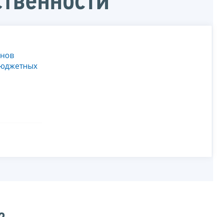
ственности
анов
бюджетных