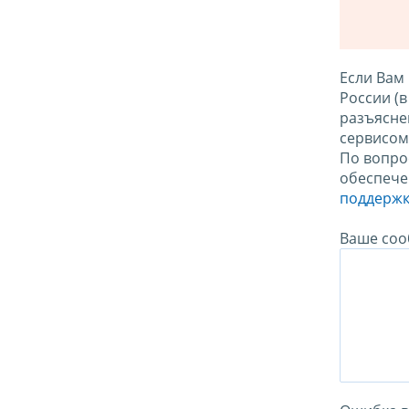
Если Вам
России (
разъясне
сервисо
По вопро
обеспече
поддержк
Ваше соо