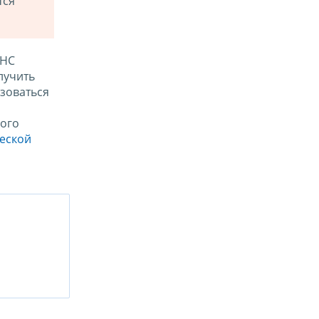
тся
ФНС
лучить
зоваться
ого
ческой