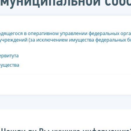
 муниципальной соб
ходящегося в оперативном управлении федеральных орг
и учреждений (за исключением имущества федеральных 
ервитута
мущества