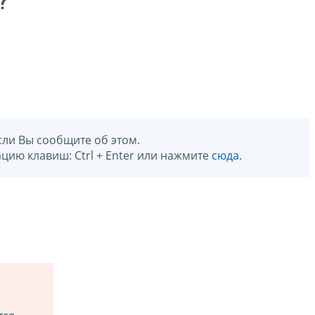
?
сли Вы сообщите об этом.
цию клавиш: Ctrl + Enter или нажмите
сюда
.