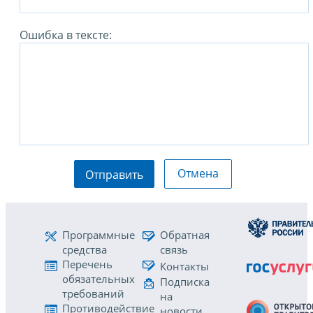
Ошибка в тексте:
Отмена
Отправить
Программные
Обратная
средства
связь
Перечень
Контакты
обязательных
Подписка
требований
на
Противодействие
новости