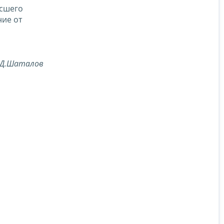
ысшего
ние от
.Д.Шаталов