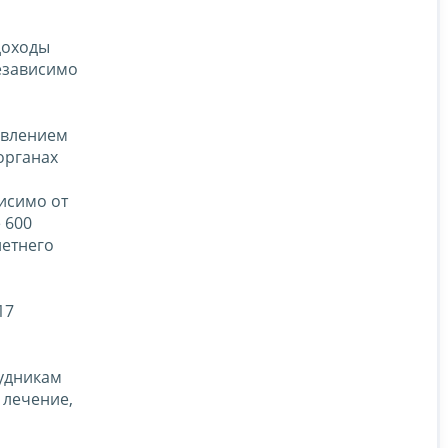
доходы
езависимо
овлением
органах
исимо от
 600
летнего
17
удникам
 лечение,