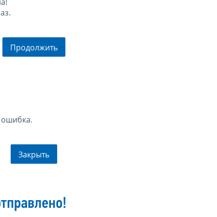
а!
аз.
Продолжить
 ошибка.
Закрыть
тправлено!