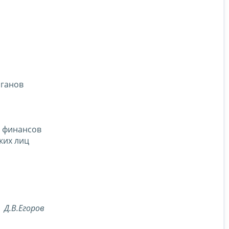
рганов
а финансов
ких лиц
Д.В.Егоров