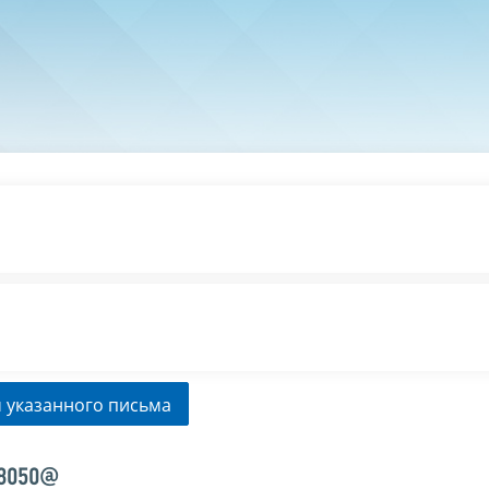
 указанного письма
/8050@