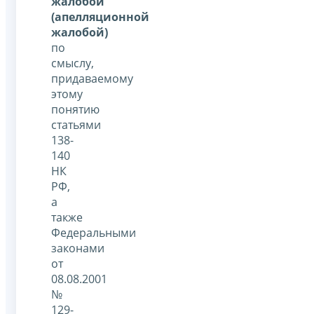
жалобой
(апелляционной
жалобой)
по
смыслу,
придаваемому
этому
понятию
статьями
138-
140
НК
РФ,
а
также
Федеральными
законами
от
08.08.2001
№
129-