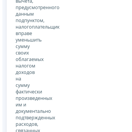
вычета,
предусмотренного
данным
подпунктом,
налогоплательщик
вправе
уменьшить
сумму
своих
облагаемых
налогом
доходов
на
сумму
фактически
произведенных
им и
документально
подтвержденных
расходов,
связанных