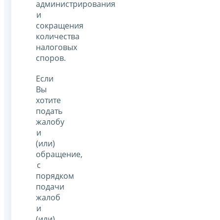
администрирования
и
сокращения
количества
налоговых
споров.
Если
Вы
хотите
подать
жалобу
и
(или)
обращение,
с
порядком
подачи
жалоб
и
(или)