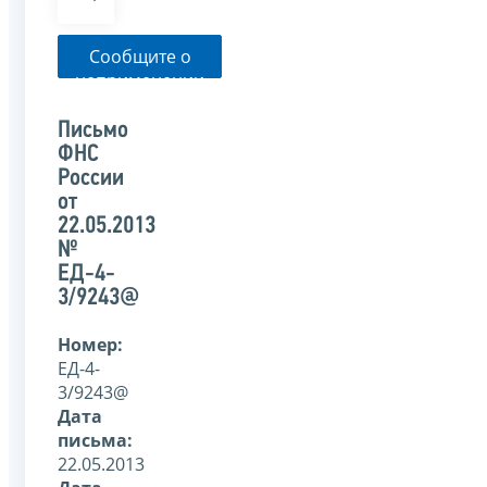
Сообщите о
неприменении
налоговым
органом
Письмо
указанного
ФНС
письма
России
от
22.05.2013
№
ЕД-4-
3/9243@
Номер:
ЕД-4-
3/9243@
Дата
письма:
22.05.2013