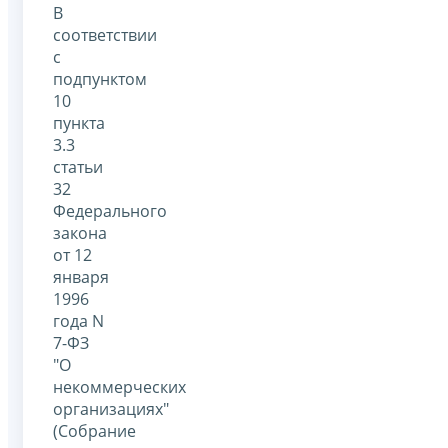
В
соответствии
с
подпунктом
10
пункта
3.3
статьи
32
Федерального
закона
от 12
января
1996
года N
7-ФЗ
"О
некоммерческих
организациях"
(Собрание