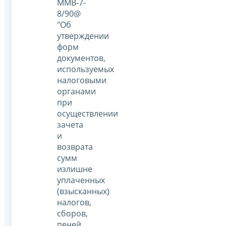
ММВ-7-
8/90@
"Об
утверждении
форм
документов,
используемых
налоговыми
органами
при
осуществлении
зачета
и
возврата
сумм
излишне
уплаченных
(взысканных)
налогов,
сборов,
пеней,