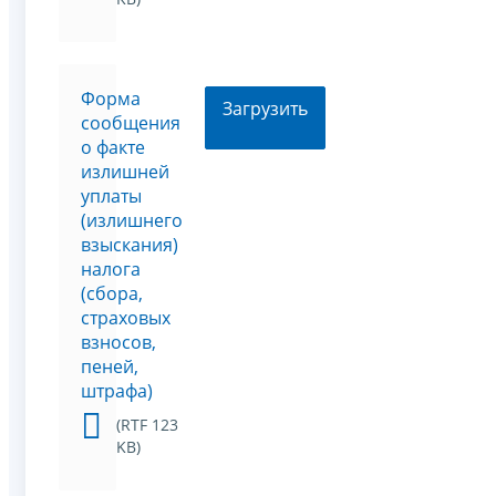
Форма
Загрузить
сообщения
о факте
излишней
уплаты
(излишнего
взыскания)
налога
(сбора,
страховых
взносов,
пеней,
штрафа)
(RTF 123
KB)