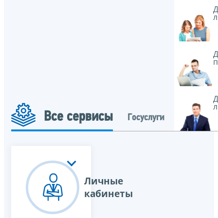
Д
л
Д
п
Д
л
Все сервисы
Госуслуги
Личные
кабинеты