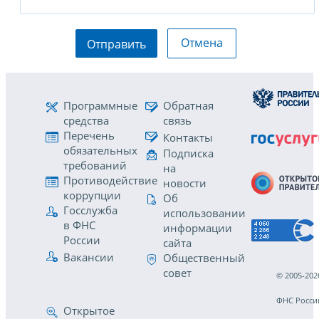
Отмена
Отправить
Программные
Обратная
средства
связь
Перечень
Контакты
обязательных
Подписка
требований
на
Противодействие
новости
коррупции
Об
Госслужба
использовании
в ФНС
информации
России
сайта
Вакансии
Общественный
совет
© 2005-202
ФНС Росси
Открытое