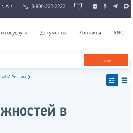
8-800-222-2222
и госуслуги
Документы
Контакты
ENG
Найти
в ФНС России
лжностей в