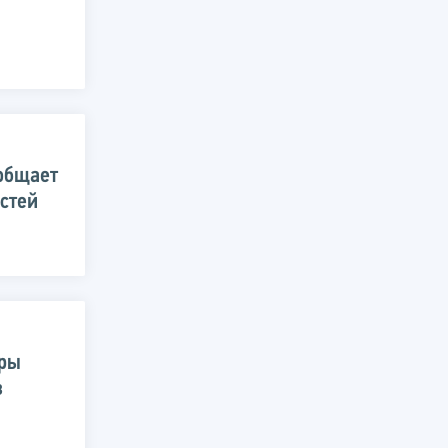
общает
стей
ары
в