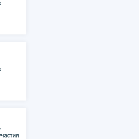
в
в
.
участия