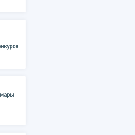
онкурсе
амары