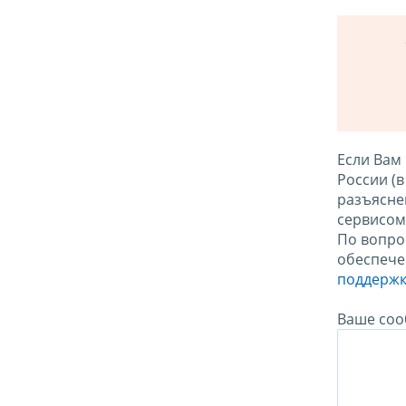
Если Вам
России (
разъясне
сервисо
По вопро
обеспече
поддержк
Ваше соо