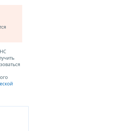
тся
ФНС
лучить
зоваться
ого
ческой