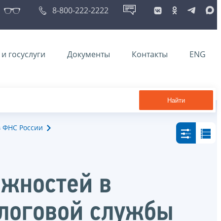
8-800-222-2222
и госуслуги
Документы
Контакты
ENG
Найти
в ФНС России
лжностей в
алоговой службы