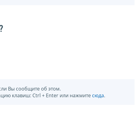
?
сли Вы сообщите об этом.
цию клавиш: Ctrl + Enter или нажмите
сюда
.