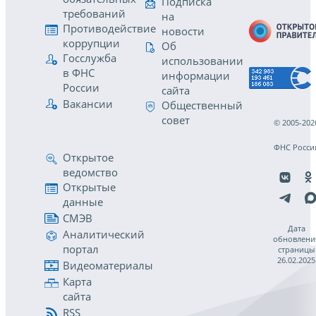
Подписка
требований
на
Противодействие
новости
коррупции
Об
Госслужба
использовании
в ФНС
информации
России
сайта
Вакансии
Общественный
совет
© 2005-202
ФНС Росси
Открытое
ведомство
Открытые
данные
СМЭВ
Дата
Аналитический
обновлени
портал
страницы
26.02.2025
Видеоматериалы
Карта
сайта
RSS