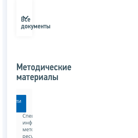
Все
документы
Методические
материалы
Перейти
Специализированный
информационно-
методический
ресурс