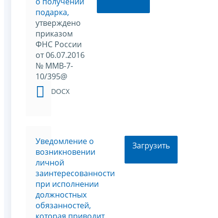
о получении
подарка,
утверждено
приказом
ФНС России
от 06.07.2016
№ ММВ-7-
10/395@
DOCX
Уведомление о
Загрузить
возникновении
личной
заинтересованности
при исполнении
должностных
обязанностей,
которая приводит