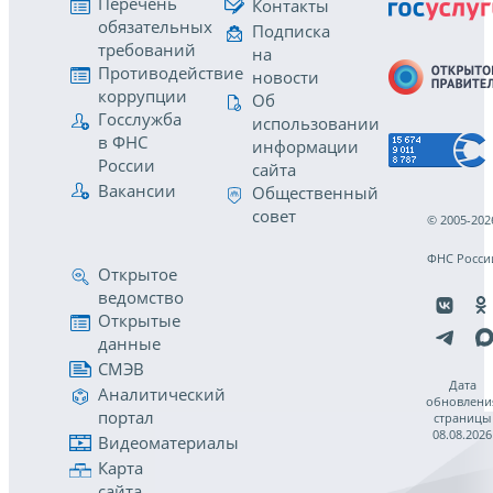
Перечень
Контакты
обязательных
Подписка
требований
на
Противодействие
новости
коррупции
Об
Госслужба
использовании
в ФНС
информации
России
сайта
Вакансии
Общественный
совет
© 2005-202
ФНС Росси
Открытое
ведомство
Открытые
данные
СМЭВ
Дата
Аналитический
обновлени
портал
страницы
08.08.2026
Видеоматериалы
Карта
сайта