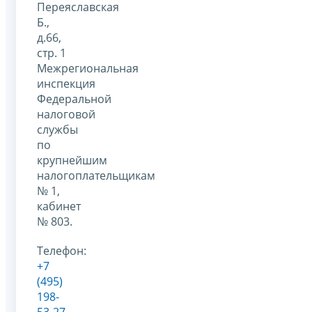
Переяславская
Б.,
д.66,
стр. 1
Межрегиональная
инспекция
Федеральной
налоговой
службы
по
крупнейшим
налогоплательщикам
№ 1,
кабинет
№ 803.
Телефон:
+7
(495)
198-