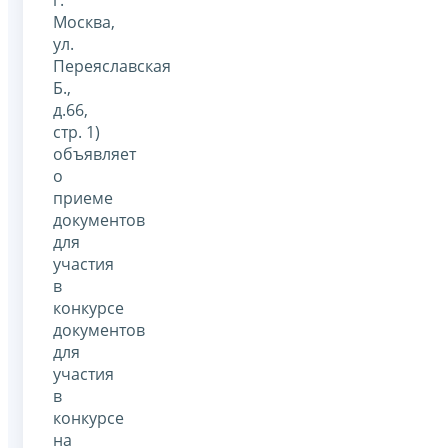
г.
Москва,
ул.
Переяславская
Б.,
д.66,
стр. 1)
объявляет
о
приеме
документов
для
участия
в
конкурсе
документов
для
участия
в
конкурсе
на