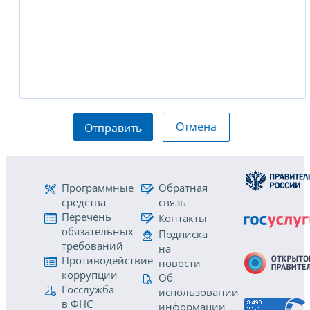
Отмена
Отправить
Программные
Обратная
средства
связь
Перечень
Контакты
обязательных
Подписка
требований
на
Противодействие
новости
коррупции
Об
Госслужба
использовании
в ФНС
информации