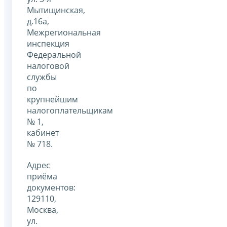
Мытищинская,
д.16а,
Межрегиональная
инспекция
Федеральной
налоговой
службы
по
крупнейшим
налогоплательщикам
№ 1,
кабинет
№ 718.
Адрес
приёма
документов:
129110,
Москва,
ул.