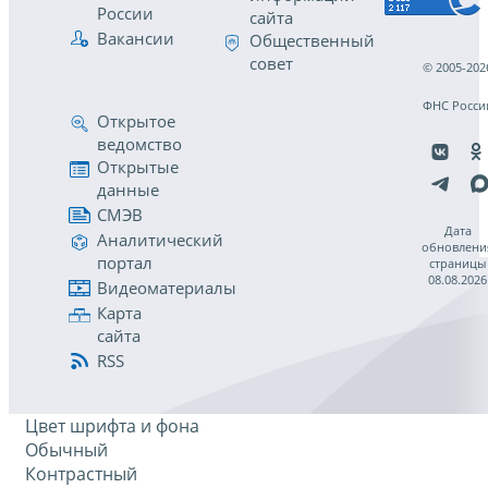
России
сайта
Вакансии
Общественный
совет
© 2005-202
ФНС Росси
Открытое
ведомство
Открытые
данные
СМЭВ
Дата
Аналитический
обновлени
портал
страницы
08.08.2026
Видеоматериалы
Карта
сайта
RSS
Цвет шрифта и фона
Обычный
Контрастный