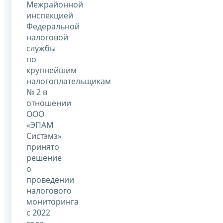
Межрайонной
инспекцией
Федеральной
налоговой
службы
по
крупнейшим
налогоплательщикам
№ 2 в
отношении
ООО
«ЭПАМ
Систэмз»
принято
решение
о
проведении
налогового
мониторинга
с 2022