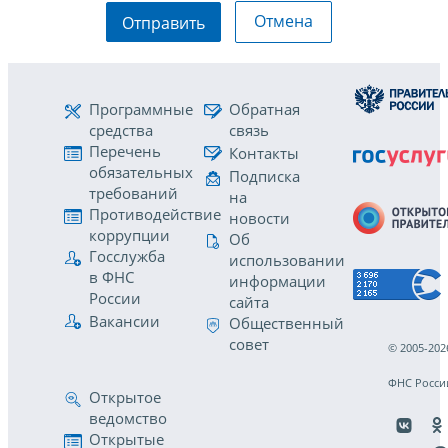
Отмена
Отправить
Программные
Обратная
средства
связь
Перечень
Контакты
обязательных
Подписка
требований
на
Противодействие
новости
коррупции
Об
Госслужба
использовании
в ФНС
информации
России
сайта
Вакансии
Общественный
совет
© 2005-202
ФНС Росси
Открытое
ведомство
Открытые