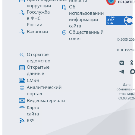
новости
коррупции
Об
Госслужба
использовании
в ФНС
информации
России
сайта
Вакансии
Общественный
совет
© 2005-202
ФНС Росси
Открытое
ведомство
Открытые
данные
СМЭВ
Дата
Аналитический
обновлени
портал
страницы
09.08.2026
Видеоматериалы
Карта
сайта
RSS