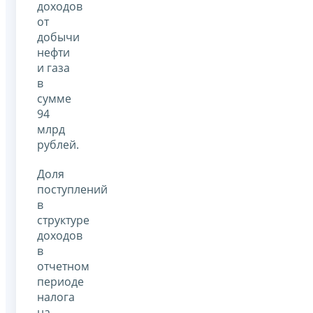
доходов
от
добычи
нефти
и газа
в
сумме
94
млрд
рублей.
Доля
поступлений
в
структуре
доходов
в
отчетном
периоде
налога
на