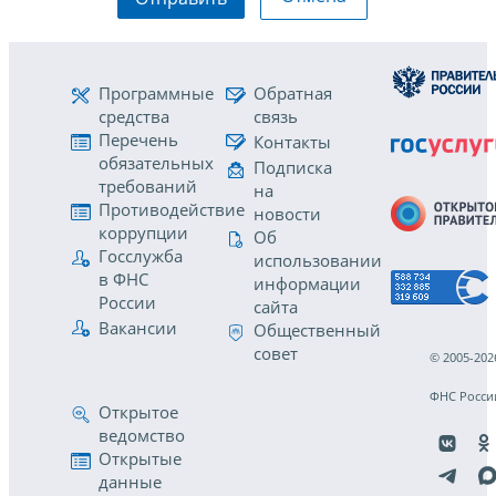
Программные
Обратная
средства
связь
Перечень
Контакты
обязательных
Подписка
требований
на
Противодействие
новости
коррупции
Об
Госслужба
использовании
в ФНС
информации
России
сайта
Вакансии
Общественный
совет
© 2005-202
ФНС Росси
Открытое
ведомство
Открытые
данные