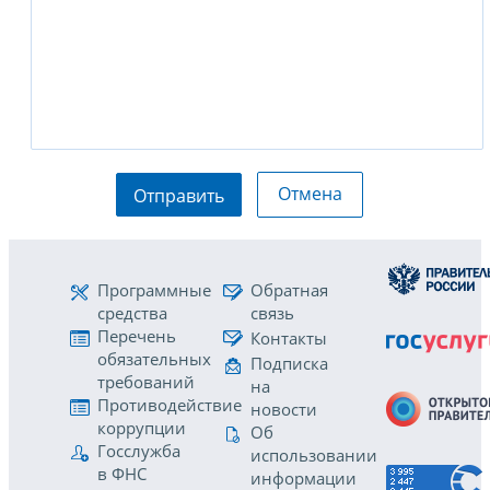
Отмена
Отправить
Программные
Обратная
средства
связь
Перечень
Контакты
обязательных
Подписка
требований
на
Противодействие
новости
коррупции
Об
Госслужба
использовании
в ФНС
информации