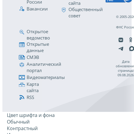
России
сайта
Вакансии
Общественный
совет
© 2005-202
ФНС Росси
Открытое
ведомство
Открытые
данные
СМЭВ
Дата
Аналитический
обновлени
портал
страницы
09.08.2026
Видеоматериалы
Карта
сайта
RSS
Цвет шрифта и фона
Обычный
Контрастный