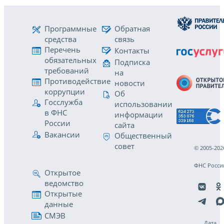
Программные
Обратная
средства
связь
Перечень
Контакты
обязательных
Подписка
требований
на
Противодействие
новости
коррупции
Об
Госслужба
использовании
в ФНС
информации
России
сайта
Вакансии
Общественный
совет
© 2005-202
ФНС Росси
Открытое
ведомство
Открытые
данные
СМЭВ
Дата