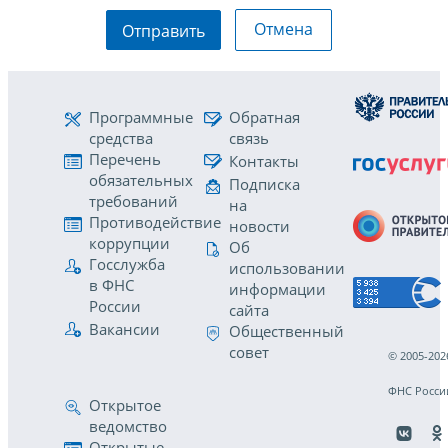
Отмена
Отправить
Программные
Обратная
средства
связь
Перечень
Контакты
обязательных
Подписка
требований
на
Противодействие
новости
коррупции
Об
Госслужба
использовании
в ФНС
информации
России
сайта
Вакансии
Общественный
совет
© 2005-202
ФНС Росси
Открытое
ведомство
Открытые