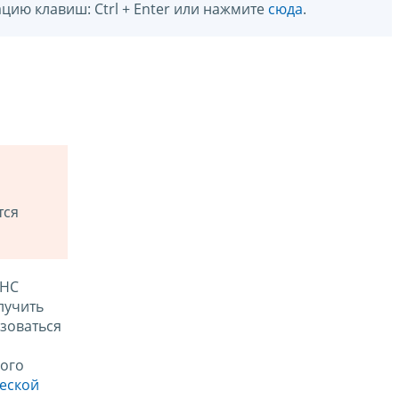
цию клавиш: Ctrl + Enter или нажмите
сюда
.
тся
ФНС
лучить
зоваться
ого
ческой