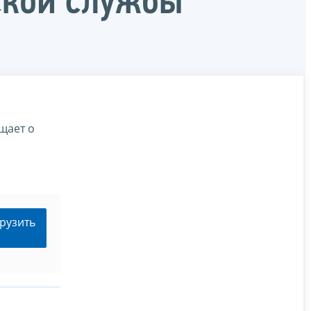
ской службы
щает о
рузить