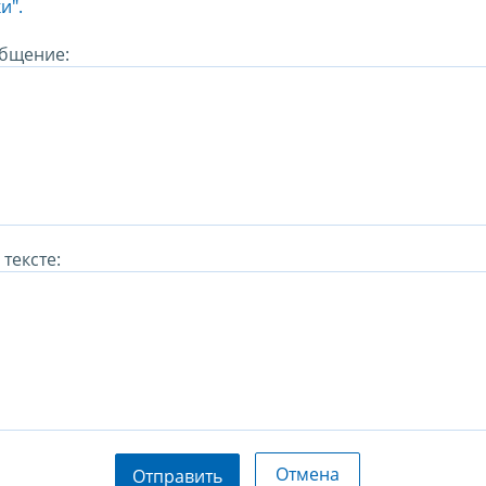
и".
бщение:
тексте:
Отмена
Отправить