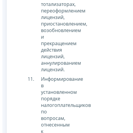
тотализаторах,
переоформлением
лицензий,
приостановлением,
возобновлением
и
прекращением
действия
лицензий,
аннулированием
лицензий.
Информирование
в
установленном
порядке
налогоплательщиков
по
вопросам,
отнесенным
к