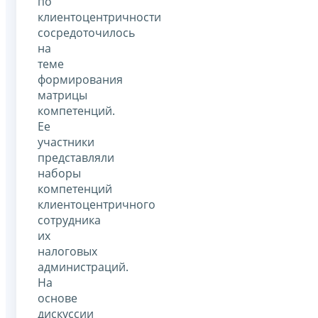
по
клиентоцентричности
сосредоточилось
на
теме
формирования
матрицы
компетенций.
Ее
участники
представляли
наборы
компетенций
клиентоцентричного
сотрудника
их
налоговых
администраций.
На
основе
дискуссии