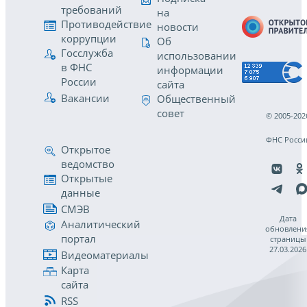
требований
на
Противодействие
новости
коррупции
Об
Госслужба
использовании
в ФНС
информации
России
сайта
Вакансии
Общественный
совет
© 2005-202
ФНС Росси
Открытое
ведомство
Открытые
данные
СМЭВ
Дата
Аналитический
обновлени
портал
страницы
27.03.2026
Видеоматериалы
Карта
сайта
RSS