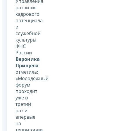
Управления
развития
кадрового
потенциала
и
служебной
культуры
ФНС
России
Вероника
Прищепа
отметила:
«Молодёжный
форум
проходит
уже в
третий
раз и
впервые
на
территории