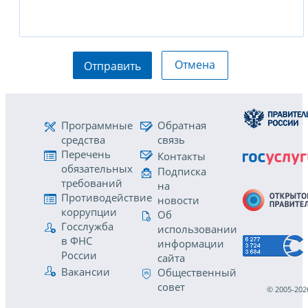
Отмена
Отправить
Программные
Обратная
средства
связь
Перечень
Контакты
обязательных
Подписка
требований
на
Противодействие
новости
коррупции
Об
Госслужба
использовании
в ФНС
информации
России
сайта
Вакансии
Общественный
совет
© 2005-202