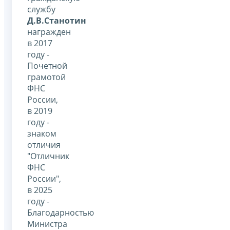
службу
Д.В.Станотин
награжден
в 2017
году -
Почетной
грамотой
ФНС
России,
в 2019
году -
знаком
отличия
"Отличник
ФНС
России",
в 2025
году -
Благодарностью
Министра