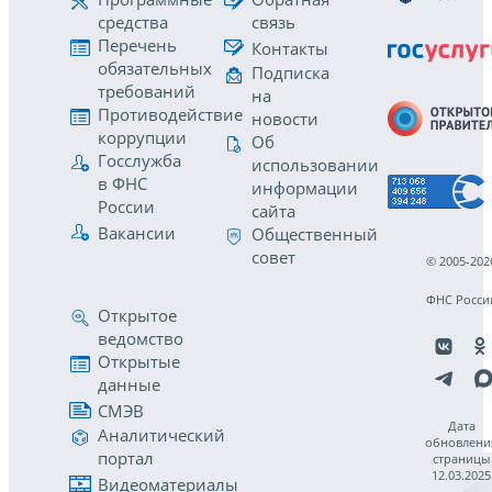
средства
связь
Перечень
Контакты
обязательных
Подписка
требований
на
Противодействие
новости
коррупции
Об
Госслужба
использовании
в ФНС
информации
России
сайта
Вакансии
Общественный
совет
© 2005-202
ФНС Росси
Открытое
ведомство
Открытые
данные
СМЭВ
Дата
Аналитический
обновлени
портал
страницы
12.03.2025
Видеоматериалы