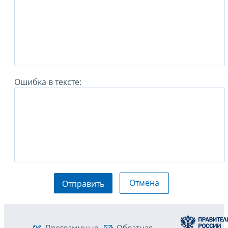
Ошибка в тексте:
Отмена
Отправить
Программные
Обратная